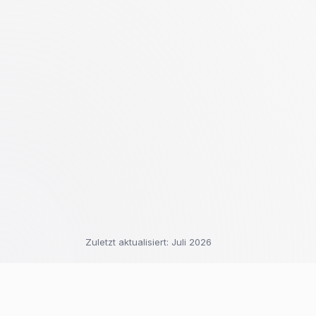
Zuletzt aktualisiert: Juli 2026