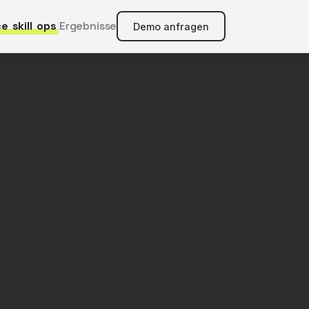
ce
skill
ops
Ergebnisse
Demo anfragen